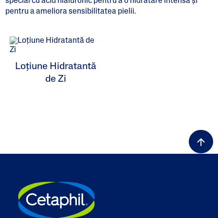
special cu acid hialuronic pentru a o hidratare intensă și
pentru a ameliora sensibilitatea pielii.
ALL FILTERS
Produse De Hidratare
Loțiune Hidratantă
de Zi
Îngrijire Specială
Tipuri De Piele
Game De Produse