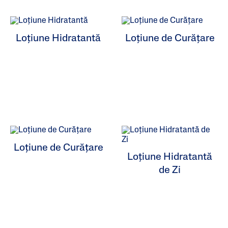
ALL FILTERS
Loțiune Hidratantă
Loțiune de Curățare
Produse De Hidratare
Produse De Curățare
Îngrijire Specială
Tipuri De Piele
Loțiune de Curățare
Loțiune Hidratantă
Game De Produse
de Zi