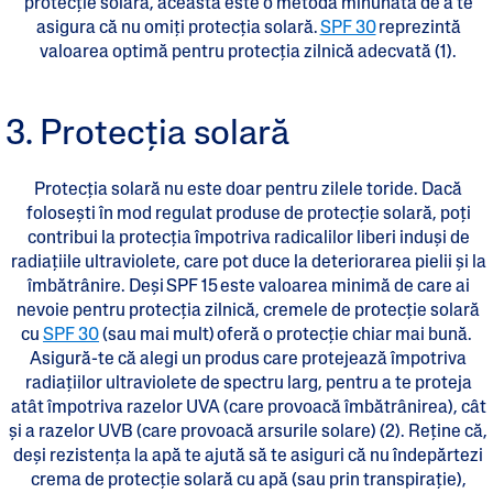
protecție solară, aceasta este o metodă minunată de a te
asigura că nu omiți protecția solară.
SPF 30
reprezintă
valoarea optimă pentru protecția zilnică adecvată (1).
3. Protecția solară
Protecția solară nu este doar pentru zilele toride. Dacă
foloseşti în mod regulat produse de protecție solară, poți
contribui la protecția împotriva radicalilor liberi induși de
radiațiile ultraviolete, care pot duce la deteriorarea pielii și la
îmbătrânire. Deși SPF 15 este valoarea minimă de care ai
nevoie pentru protecția zilnică, cremele de protecție solară
cu
SPF 30
(sau mai mult) oferă o protecție chiar mai bună.
Asigură-te că alegi un produs care protejează împotriva
radiațiilor ultraviolete de spectru larg, pentru a te proteja
atât împotriva razelor UVA (care provoacă îmbătrânirea), cât
și a razelor UVB (care provoacă arsurile solare) (2). Reține că,
deși rezistența la apă te ajută să te asiguri că nu îndepărtezi
crema de protecție solară cu apă (sau prin transpirație),