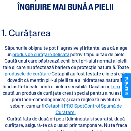
ÎNGRIJIRE MAI BUNĂ A PIELII
1. Curățarea
Săpunurile obișnuite pot fi agresive și iritante, așa că alege
un
produs de curățare delicată
potrivit tipului tău de piele.
Caută unul care păstrează echilibrul pH-ului normal al pielii
tale și care nu afectează bariera de protecție naturală. Toate
produsele de curățare
Cetaphil au fost testate clinic și este
CUMPĂRĂ
dovedit că mențin pH-ul pielii tale și hidratarea naturală,
fiind astfel ideale pentru pielea sensibilă. Dacă ai un
ten gras
,
caută un produs de curățate creat special pentru a nu astupa
porii (non-comedogenică) și care reglează nivelul de
sebum, cum ar fi
Cetaphil PRO SpotControl Spumă de
Curățare
.
Curăță fața de două ori pe zi (dimineața și seara) și, după
curățare, asigură-te că o usuci prin tamponare. Nu te freca