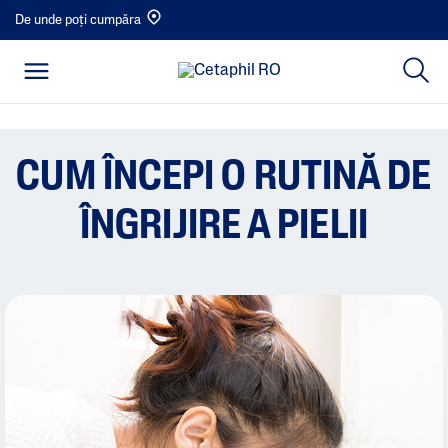
De unde poți cumpăra
CUM ÎNCEPI O RUTINĂ DE
ÎNGRIJIRE A PIELII