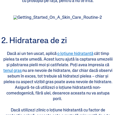
cu prosopul pe față, pentru a nu te irita.
2. Hidratarea de zi
Dacă ai un ten uscat, aplică
o loțiune hidratantă
cât timp
pielea ta este umedă. Acest lucru ajută la captarea umezelii
și păstrarea pielii moi și catifelate. Poți avea impresia că
tenul gras
nu are nevoie de hidratare, dar chiar dacă observi
sebum în exces, tot trebuie să hidratezi pielea – chiar și
pielea cu aspect vizibil gras poate avea nevoie de hidratare.
Asigură-te că utilizezi o loțiune hidratantă non-
comedogenică, fără ulei, deoarece aceasta nu va astupa
porii.
Dacă utilizezi zilnic o loțiune hidratantă cu factor de