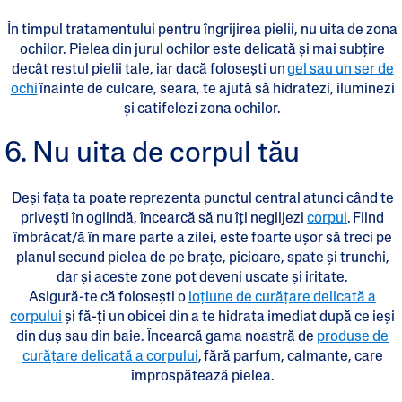
În timpul tratamentului pentru îngrijirea pielii, nu uita de zona
ochilor. Pielea din jurul ochilor este delicată și mai subțire
decât restul pielii tale, iar dacă foloseşti un
gel sau un ser de
ochi
înainte de culcare, seara, te ajută să hidratezi, iluminezi
și catifelezi zona ochilor.
6. Nu uita de corpul tău
Deși fața ta poate reprezenta punctul central atunci când te
priveşti în oglindă, încearcă să nu îți neglijezi
corpul
. Fiind
îmbrăcat/ă în mare parte a zilei, este foarte ușor să treci pe
planul secund pielea de pe brațe, picioare, spate și trunchi,
dar și aceste zone pot deveni uscate și iritate.
Asigură-te că foloseşti o
loțiune de curățare delicată a
corpului
și fă-ți un obicei din a te hidrata imediat după ce ieși
din duș sau din baie. Încearcă gama noastră de
produse de
curățare delicată a corpului
, fără parfum, calmante, care
împrospătează pielea.