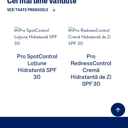
Cel mai bine vândute
VEZI TOATE PRODUSELE
Pro SpotControl
Pro
P
Loțiune
RednessControl
Hidratantă SPF
Cremă
30
Hidratantă de Zi
SPF 30