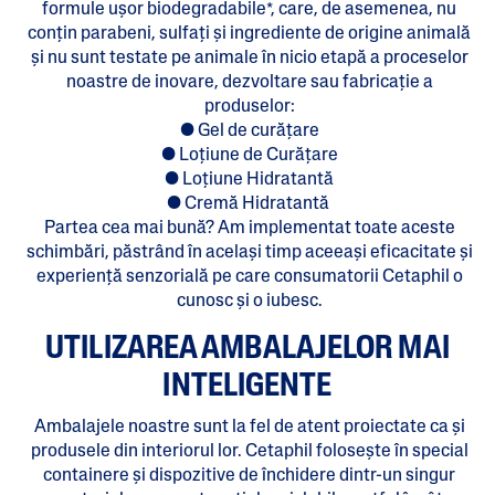
formule ușor biodegradabile*, care, de asemenea, nu
conțin parabeni, sulfați și ingrediente de origine animală
și nu sunt testate pe animale în nicio etapă a proceselor
noastre de inovare, dezvoltare sau fabricație a
produselor:
● Gel de curățare
● Loțiune de Curățare
● Loțiune Hidratantă
● Cremă Hidratantă
Partea cea mai bună? Am implementat toate aceste
schimbări, păstrând în același timp aceeași eficacitate și
experiență senzorială pe care consumatorii Cetaphil o
cunosc și o iubesc.
UTILIZAREA AMBALAJELOR MAI
INTELIGENTE
Ambalajele noastre sunt la fel de atent proiectate ca și
produsele din interiorul lor. Cetaphil folosește în special
containere și dispozitive de închidere dintr-un singur