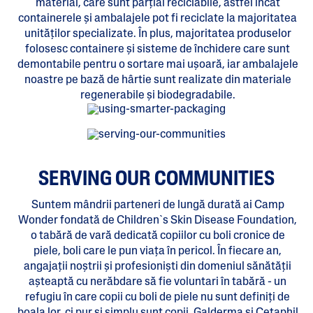
material, care sunt parțial reciclabile, astfel încât
containerele și ambalajele pot fi reciclate la majoritatea
unităților specializate. În plus, majoritatea produselor
folosesc containere și sisteme de închidere care sunt
demontabile pentru o sortare mai ușoară, iar ambalajele
noastre pe bază de hârtie sunt realizate din materiale
regenerabile și biodegradabile.
SERVING OUR COMMUNITIES
Suntem mândrii parteneri de lungă durată ai Camp
Wonder fondată de Children`s Skin Disease Foundation,
o tabără de vară dedicată copiilor cu boli cronice de
piele, boli care le pun viața în pericol. În fiecare an,
angajații noștrii și profesioniști din domeniul sănătății
așteaptă cu nerăbdare să fie voluntari în tabără - un
refugiu în care copii cu boli de piele nu sunt definiți de