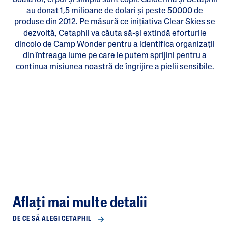
boala lor, ci pur și simplu sunt copii. Galderma și Cetaphil
au donat 1,5 milioane de dolari și peste 50000 de
produse din 2012. Pe măsură ce inițiativa Clear Skies se
dezvoltă, Cetaphil va căuta să-și extindă eforturile
dincolo de Camp Wonder pentru a identifica organizații
din întreaga lume pe care le putem sprijini pentru a
continua misiunea noastră de îngrijire a pielii sensibile.
Aflați mai multe detalii
DE CE SĂ ALEGI CETAPHIL