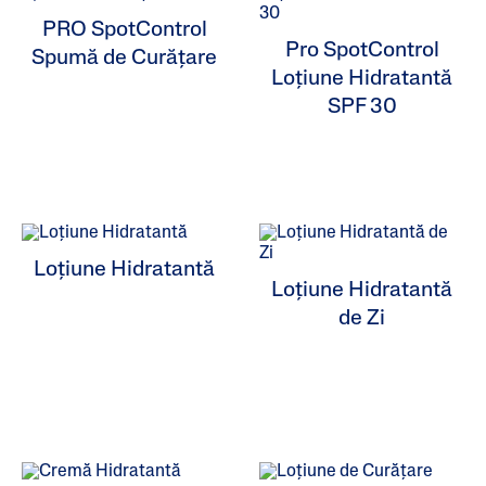
PRO SpotControl
Pro SpotControl
Spumă de Curățare
ALL FILTERS
Loțiune Hidratantă
SPF 30
Produse De Hidratare
Produse De Curățare
Îngrijire Specială
Loțiune Hidratantă
Tipuri De Piele
Loțiune Hidratantă
de Zi
Game De Produse